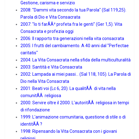
Gestione, carisma e servizio
2008: "Dammi vita secondo la tua Parola" (Sal 119,25).
Parola di Dio e Vita Consacrata
2007: "Io ti farÃÂ² profeta fra le genti" (Ger 1,5). Vita
Consacrata e profezia oggi
2006: Il rapporto tra generazioni nella vita consacrata
2005: I frutti del cambiamento. A 40 anni dal "Perfectae
caritatis"
2004: La Vita Consacrata nella sfida della multiculturalità
2003: Santità e Vita Consacrata
2002: Lampada ai miei passi... (Sal 118, 105). La Parola di
Dio nella Vita Consacrata
2001: Beati voi (Lc 6, 20). La qualitÃÂ di vita nella
comunitÃÂ religiosa
2000: Servire oltre il 2000. L'autoritÃÂ religiosa in tempi
di rifondazione
1999: L'animazione comunitaria, questione di stile o di
identitÃÂ ?
1998: Ripensando la Vita Consacrata con i giovani
religiosi